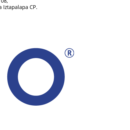
108,
ía Iztapalapa CP.