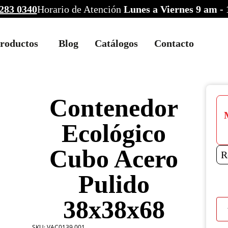
283 0340
Horario de Atención
Lunes a Viernes 9 am -
roductos
Blog
Catálogos
Contacto
Contenedor
Ecológico
Cubo Acero
R
Pulido
38x38x68
Con
Ecol
Cub
SKU:
VAC0139.001