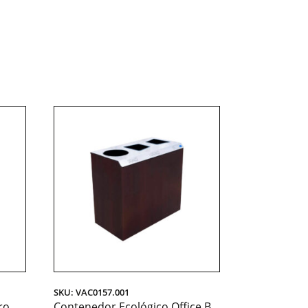
SKU: VAC0157.001
ro
Contenedor Ecológico Office B