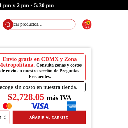
 1 pm y 2 pm - 5:30 pm
0
Buscar
por:
Envío gratis en CDMX y Zona
Metropolitana.
Consulta zonas y costos
de envío en nuestra sección de Preguntas
Frecuentes.
ecoge sin costo en nuestra tienda.
$
2,728.05
más IVA
tenedor
AÑADIR AL CARRITO
ógico
o