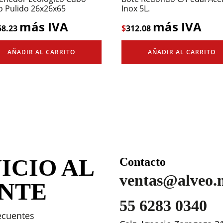
o Pulido 26x26x65
Inox 5L.
más IVA
más IVA
58.23
$
312.08
AÑADIR AL CARRITO
AÑADIR AL CARRITO
ICIO AL
Contacto
ventas@alveo.
ENTE
55 6283 0340
ecuentes