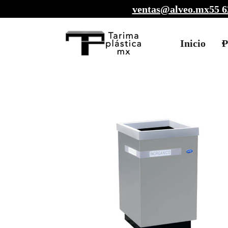
ventas@alveo.mx
55 6
Inicio
P