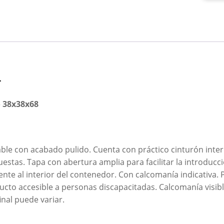
n
o 38x38x68
le con acabado pulido. Cuenta con práctico cinturón intern
puestas. Tapa con abertura amplia para facilitar la introduc
te al interior del contenedor. Con calcomanía indicativa. P
ducto accesible a personas discapacitadas. Calcomanía visib
inal puede variar.