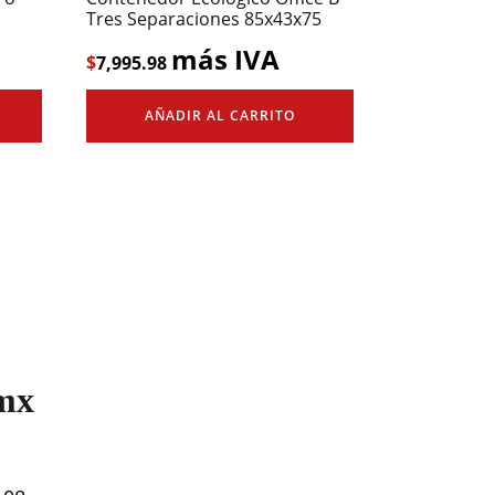
Tres Separaciones 85x43x75
más IVA
$
7,995.98
AÑADIR AL CARRITO
mx