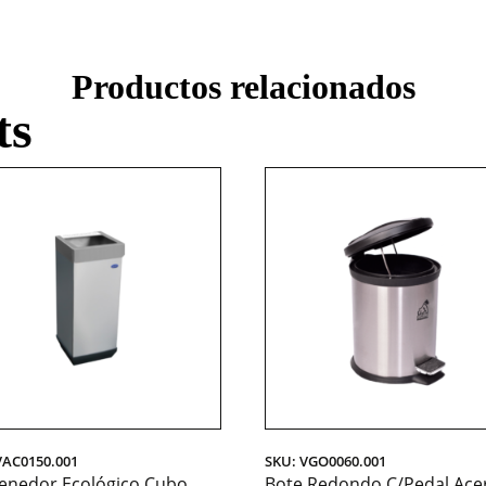
Productos relacionados
ts
VAC0150.001
SKU: VGO0060.001
enedor Ecológico Cubo
Bote Redondo C/Pedal Ace