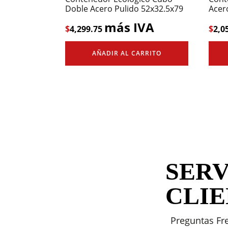
Doble Acero Pulido 52x32.5x79
Acer
más IVA
$
4,299.75
$
2,0
AÑADIR AL CARRITO
SERV
CLI
Preguntas Fr