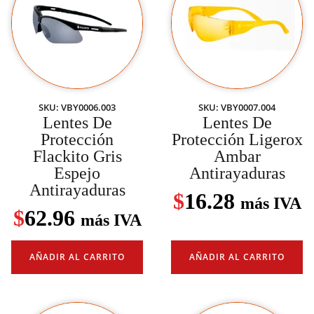
SKU: VBY0006.003
SKU: VBY0007.004
Lentes De
Lentes De
Protección
Protección Ligerox
Flackito Gris
Ambar
Espejo
Antirayaduras
Antirayaduras
$
16.28
más IVA
$
62.96
más IVA
AÑADIR AL CARRITO
AÑADIR AL CARRITO