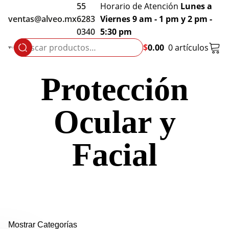
55
Horario de Atención
Lunes a
ventas@alveo.mx
6283
Viernes 9 am - 1 pm y 2 pm -
0340
5:30 pm
$
0.00
0 artículos
Buscar
por:
Protección
Ocular y
Facial
Mostrar Categorías