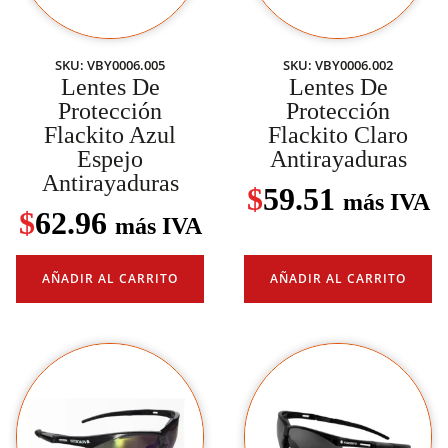
SKU: VBY0006.005
SKU: VBY0006.002
Lentes De
Lentes De
Protección
Protección
Flackito Azul
Flackito Claro
Espejo
Antirayaduras
Antirayaduras
$
59.51
más IVA
$
62.96
más IVA
AÑADIR AL CARRITO
AÑADIR AL CARRITO