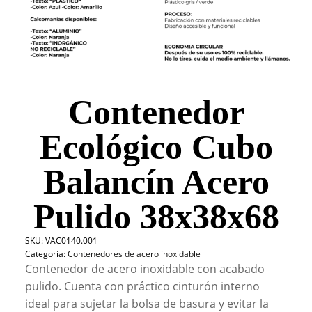
Contenedor
Ecológico Cubo
Balancín Acero
Pulido 38x38x68
SKU:
VAC0140.001
Categoría:
Contenedores de acero inoxidable
Contenedor de acero inoxidable con acabado
pulido. Cuenta con práctico cinturón interno
ideal para sujetar la bolsa de basura y evitar la