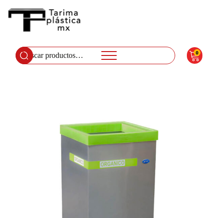
0
Buscar
por: