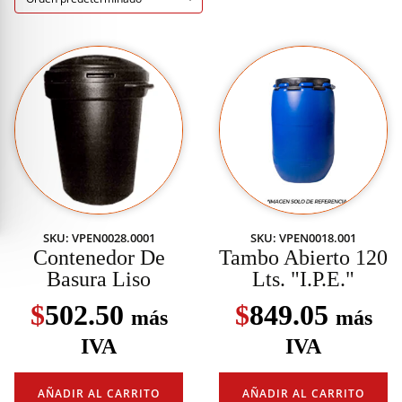
SKU: VPEN0028.0001
SKU: VPEN0018.001
Contenedor De
Tambo Abierto 120
Basura Liso
Lts. "I.P.E."
$
502.50
$
849.05
más
más
IVA
IVA
AÑADIR AL CARRITO
AÑADIR AL CARRITO