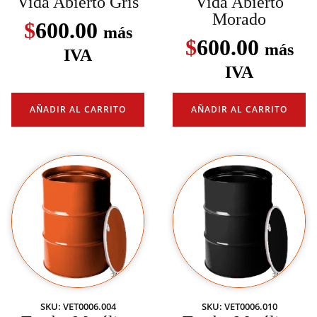
Vida Abierto Gris
Vida Abierto
Morado
$
600.00
más
$
600.00
más
IVA
IVA
AÑADIR AL CARRITO
AÑADIR AL CARRITO
SKU: VET0006.004
SKU: VET0006.010