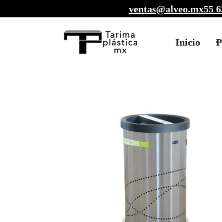
ventas@alveo.mx
55 6
Inicio
P