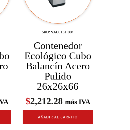
SKU: VAC0151.001
r
Contenedor
bo
Ecológico Cubo
ro
Balancín Acero
Pulido
26x26x66
$
2,212.28
IVA
más IVA
AÑADIR AL CARRITO