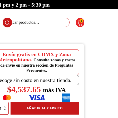
 1 pm y 2 pm - 5:30 pm
0
Buscar
por:
Envío gratis en CDMX y Zona
Metropolitana.
Consulta zonas y costos
de envío en nuestra sección de Preguntas
Frecuentes.
ecoge sin costo en nuestra tienda.
$
4,537.65
más IVA
tenedor
AÑADIR AL CARRITO
ógico
bo