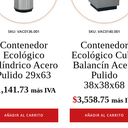
SKU: VAC0136.001
SKU: VAC0140.001
Contenedor
Contenedo
Ecológico
Ecológico Cu
líndrico Acero
Balancín Ace
Pulido 29x63
Pulido
38x38x68
1,141.73
más IVA
$
3,558.75
más 
AÑADIR AL CARRITO
AÑADIR AL CARRITO