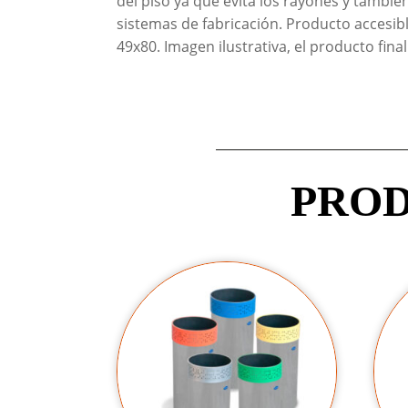
del piso ya que evita los rayones y tambié
sistemas de fabricación. Producto accesib
49x80. Imagen ilustrativa, el producto fina
PROD