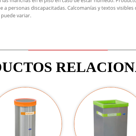
n las manchas en el piso en caso de estar húmedo. Producto 
le a personas discapacitadas. Calcomanías y textos visibles
l puede variar.
UCTOS RELACIO