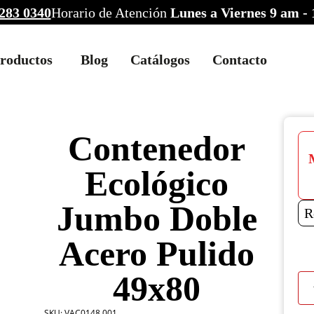
283 0340
Horario de Atención
Lunes a Viernes 9 am -
roductos
Blog
Catálogos
Contacto
Contenedor
Ecológico
Jumbo Doble
R
Acero Pulido
49x80
Con
Ecol
Jum
SKU:
VAC0148.001