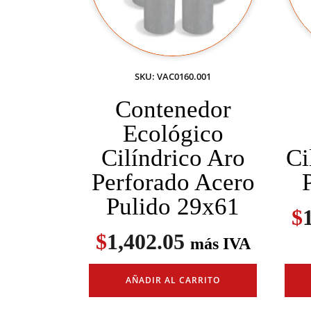
SKU: VAC0160.001
Contenedor
Ecológico
Cilíndrico Aro
Ci
Perforado Acero
Pulido 29x61
$
$
1,402.05
más IVA
AÑADIR AL CARRITO