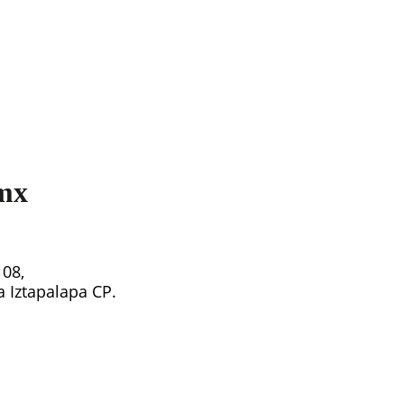
mx
108,
ía Iztapalapa CP.