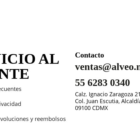
ICIO AL
Contacto
ventas@alveo.
ENTE
55 6283 0340
ecuentes
Calz. Ignacio Zaragoza 2
Col. Juan Escutia, Alcald
rivacidad
09100 CDMX
devoluciones y reembolsos