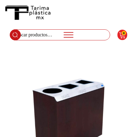
0
Buscar
por: