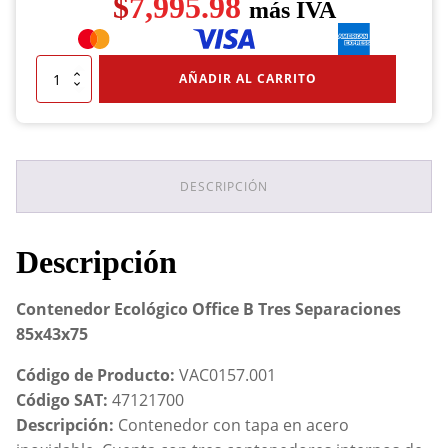
$
7,995.98
más IVA
Contenedor
AÑADIR AL CARRITO
Ecológico
Office
B
Tres
Separaciones
85x43x75
DESCRIPCIÓN
cantidad
Descripción
Contenedor Ecológico Office B Tres Separaciones
85x43x75
Código de Producto:
VAC0157.001
Código SAT:
47121700
Descripción:
Contenedor con tapa en acero