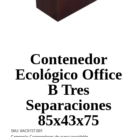
Contenedor
Ecológico Office
B Tres
Separaciones
85x43x75
SKU:
VAC0157.001
Categoría:
Contenedores de acero inoxidable