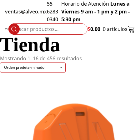
55
Horario de Atención
Lunes a
ventas@alveo.mx
6283
Viernes 9 am - 1 pm y 2 pm -
0340
5:30 pm
$
0.00
0 artículos
Buscar
por:
Tienda
Mostrando 1–16 de 456 resultados