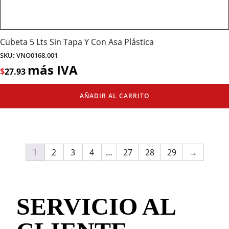
Cubeta 5 Lts Sin Tapa Y Con Asa Plástica
SKU: VNO0168.001
más IVA
$
27.93
AÑADIR AL CARRITO
1
2
3
4
…
27
28
29
→
SERVICIO AL