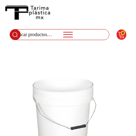
0
Buscar
por: