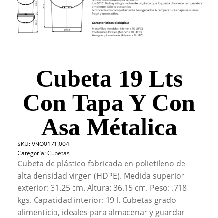
Cubeta 19 Lts
Con Tapa Y Con
Asa Métalica
SKU:
VNO0171.004
Categoría:
Cubetas
Cubeta de plástico fabricada en polietileno de
alta densidad virgen (HDPE). Medida superior
exterior: 31.25 cm. Altura: 36.15 cm. Peso: .718
kgs. Capacidad interior: 19 l. Cubetas grado
alimenticio, ideales para almacenar y guardar