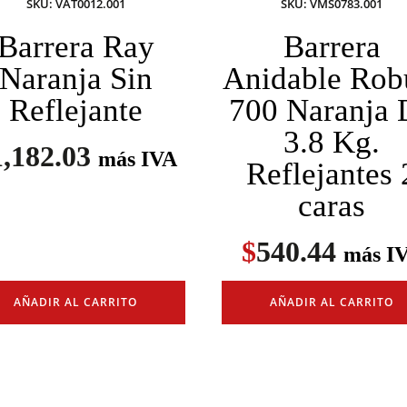
SKU: VAT0012.001
SKU: VMS0783.001
Barrera Ray
Barrera
Naranja Sin
Anidable Rob
Reflejante
700 Naranja 
3.8 Kg.
1,182.03
más IVA
Reflejantes 
caras
$
540.44
más I
AÑADIR AL CARRITO
AÑADIR AL CARRITO