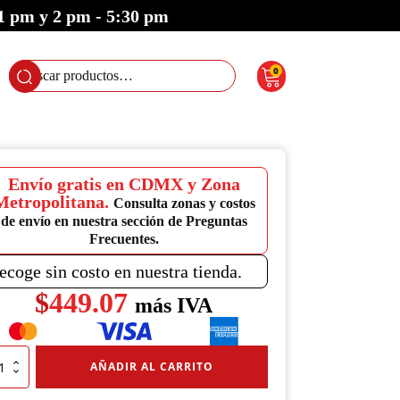
 1 pm y 2 pm - 5:30 pm
0
Buscar
por:
Envío gratis en CDMX y Zona
Metropolitana.
Consulta zonas y costos
de envío en nuestra sección de Preguntas
Frecuentes.
ecoge sin costo en nuestra tienda.
$
449.07
más IVA
rera
AÑADIR AL CARRITO
dable
ust