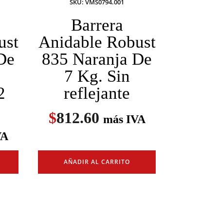
SKU: VMS0794.001
Barrera
ust
Anidable Robust
De
835 Naranja De
7 Kg. Sin
2
reflejante
$
812.60
más IVA
VA
AÑADIR AL CARRITO