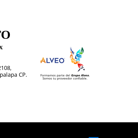
TO
x
2108,
tapalapa CP.
Formamos parte del
Grupo Alveo
.
Somos tu proveedor confiable.