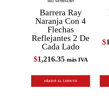
SKU: VAT0014.001
Barrera Ray
Naranja Con 4
Flechas
Reflejantes 2 De
$
Cada Lado
$
1,216.35
más IVA
AÑADIR AL CARRITO