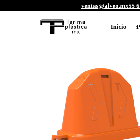
ventas@alveo.mx
55 6
Inicio
P