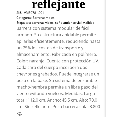
reflejante
700
Nar
SKU:
VMS0781.001
De
Categoría:
Barreras viales
3.8
Etiquetas:
barreras viales
,
señalamiento vial
,
vialidad
Kg.
Barrera con sistema modular de fácil
Sin
refl
armado. Su estructura anidable permite
can
apilarlas eficientemente, reduciendo hasta
un 75% los costos de transporte y
almacenamiento. Fabricada en polímero.
Color: naranja. Cuenta con protección UV.
Cada cara del cuerpo incorpora dos
chevrones grabados. Puede integrarse un
peso en la base. Su sistema de ensamble
macho-hembra permite un libre paso del
viento evitando vuelcos. Medidas: Largo
total: 112.0 cm. Ancho: 45.5 cm. Alto: 70.0
cm. Sin reflejante. Peso barrera sola: 3.800
kg.