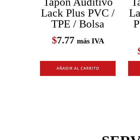
Tapón Auditivo
T
Lack Plus PVC /
La
TPE / Bolsa
P
$
7.77
más IVA
AÑADIR AL CARRITO