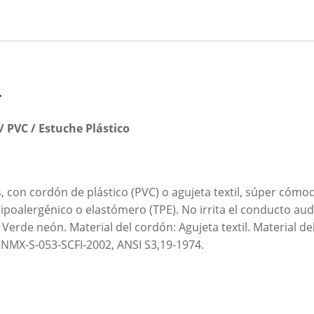
n
/ PVC / Estuche Plástico
 con cordón de plástico (PVC) o agujeta textil, súper cómo
poalergénico o elastómero (TPE). No irrita el conducto aud
Verde neón. Material del cordón: Agujeta textil. Material de
o NMX-S-053-SCFI-2002, ANSI S3,19-1974.