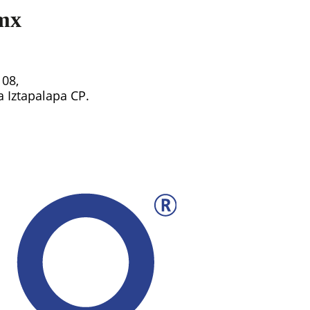
mx
108,
ía Iztapalapa CP.