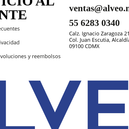
ICIO AL
ventas@alveo.
ENTE
55 6283 0340
ecuentes
Calz. Ignacio Zaragoza 2
Col. Juan Escutia, Alcald
rivacidad
09100 CDMX
devoluciones y reembolsos