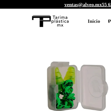
ventas@alveo.mx
55 6
Inicio
P