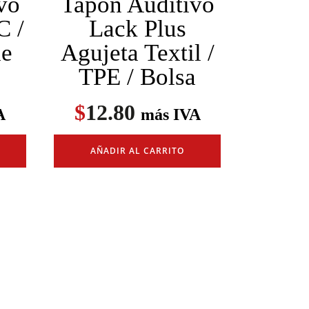
vo
Tapón Auditivo
C /
Lack Plus
he
Agujeta Textil /
TPE / Bolsa
$
12.80
A
más IVA
AÑADIR AL CARRITO