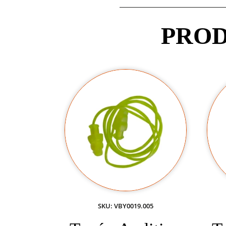
PROD
SKU: VBY0019.005