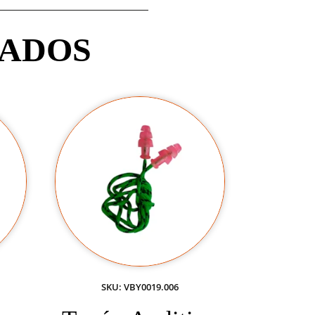
NADOS
SKU: VBY0019.006