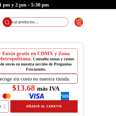
 1 pm y 2 pm - 5:30 pm
0
Buscar
por:
Envío gratis en CDMX y Zona
Metropolitana.
Consulta zonas y costos
de envío en nuestra sección de Preguntas
Frecuentes.
ecoge sin costo en nuestra tienda.
$
13.68
más IVA
ón
AÑADIR AL CARRITO
tivo
k