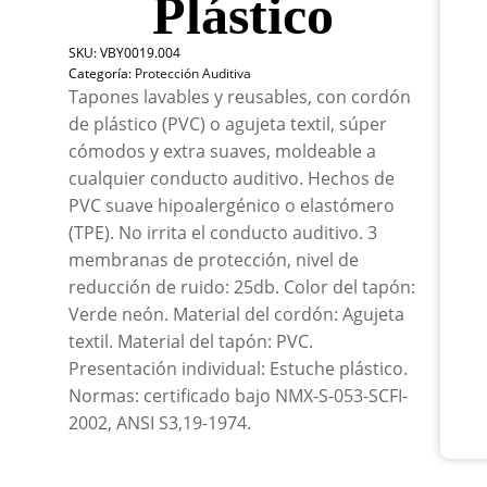
Plástico
Plus
Agu
SKU:
VBY0019.004
Text
Categoría:
Protección Auditiva
/
Tapones lavables y reusables, con cordón
PVC
/
de plástico (PVC) o agujeta textil, súper
Est
cómodos y extra suaves, moldeable a
Plás
cualquier conducto auditivo. Hechos de
can
PVC suave hipoalergénico o elastómero
(TPE). No irrita el conducto auditivo. 3
membranas de protección, nivel de
reducción de ruido: 25db. Color del tapón:
Verde neón. Material del cordón: Agujeta
textil. Material del tapón: PVC.
Presentación individual: Estuche plástico.
Normas: certificado bajo NMX-S-053-SCFI-
2002, ANSI S3,19-1974.