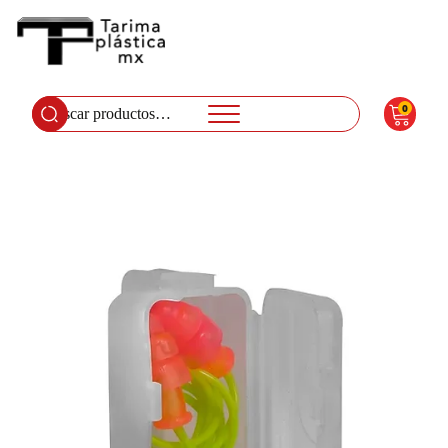
0
Buscar
por: