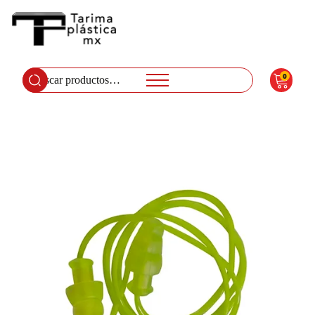
0
Buscar
por: