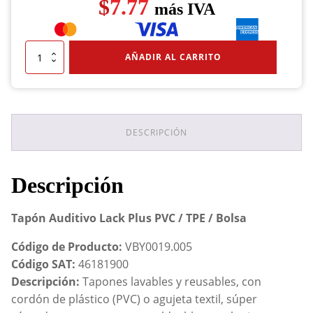
$
7.77
más IVA
Tapón
AÑADIR AL CARRITO
Auditivo
Lack
Plus
PVC
/
TPE
DESCRIPCIÓN
/
Bolsa
cantidad
Descripción
Tapón Auditivo Lack Plus PVC / TPE / Bolsa
Código de Producto:
VBY0019.005
Código SAT:
46181900
Descripción:
Tapones lavables y reusables, con
cordón de plástico (PVC) o agujeta textil, súper