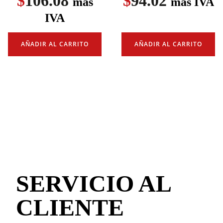
$
106.08
$
94.02
más
más IVA
IVA
AÑADIR AL CARRITO
AÑADIR AL CARRITO
SERVICIO AL
CLIENTE