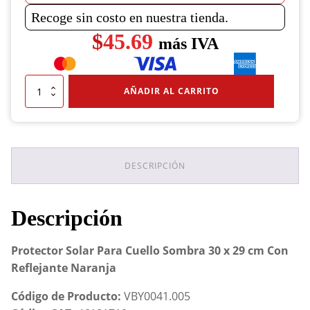
Recoge sin costo en nuestra tienda.
$
45.69
más IVA
Protector
AÑADIR AL CARRITO
Solar
Para
Cuello
Sombra
30
x
DESCRIPCIÓN
29
cm
Con
Descripción
Reflejante
Naranja
cantidad
Protector Solar Para Cuello Sombra 30 x 29 cm Con
Reflejante Naranja
Código de Producto:
VBY0041.005