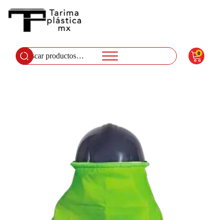
0
Buscar
por: