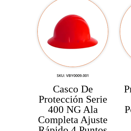
SKU: VBY0009.001
Casco De
P
Protección Serie
400 NG Ala
P
Completa Ajuste
Rápido 4 Puntos