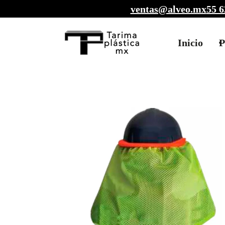
ventas@alveo.mx
55 6
Inicio
P