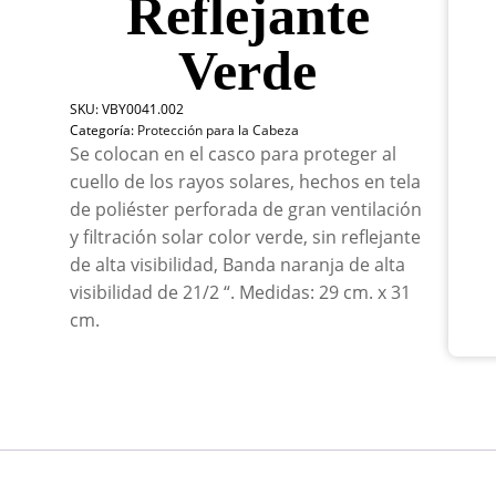
Reflejante
Cuel
Per
Verde
29
x
31
SKU:
VBY0041.002
cm
Categoría:
Protección para la Cabeza
Sin
Se colocan en el casco para proteger al
Refl
cuello de los rayos solares, hechos en tela
Ver
can
de poliéster perforada de gran ventilación
y filtración solar color verde, sin reflejante
de alta visibilidad, Banda naranja de alta
visibilidad de 21/2 “. Medidas: 29 cm. x 31
cm.