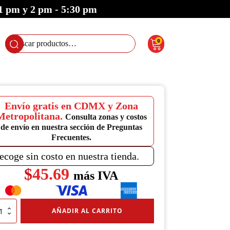
 1 pm y 2 pm - 5:30 pm
0
Buscar
por:
Envío gratis en CDMX y Zona
Metropolitana.
Consulta zonas y costos
de envío en nuestra sección de Preguntas
Frecuentes.
ecoge sin costo en nuestra tienda.
$
45.69
más IVA
ector
AÑADIR AL CARRITO
r
a