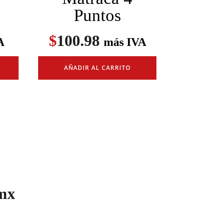
Puntos
$
100.98
A
más IVA
AÑADIR AL CARRITO
mx