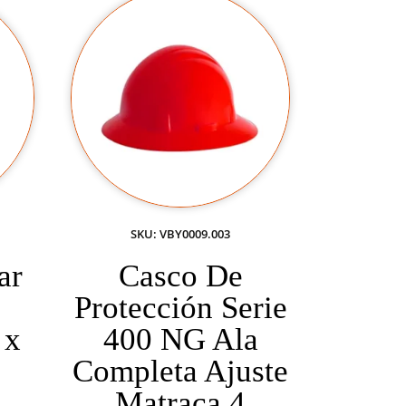
SKU: VBY0009.003
ar
Casco De
o
Protección Serie
 x
400 NG Ala
Completa Ajuste
Matraca 4