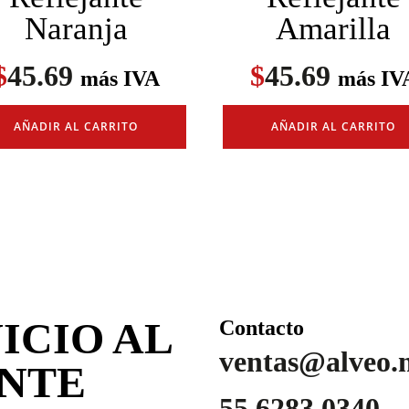
Naranja
Amarilla
$
45.69
$
45.69
más IVA
más IV
AÑADIR AL CARRITO
AÑADIR AL CARRITO
ICIO AL
Contacto
ventas@alveo.
ENTE
55 6283 0340