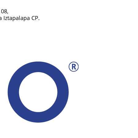
108,
ía Iztapalapa CP.