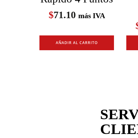
$
71.10
más IVA
AÑADIR AL CARRITO
SERV
CLI