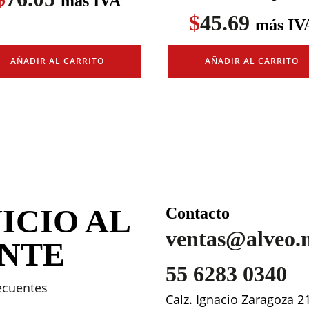
más IVA
$
45.69
más IV
AÑADIR AL CARRITO
AÑADIR AL CARRITO
ICIO AL
Contacto
ventas@alveo.
ENTE
55 6283 0340
ecuentes
Calz. Ignacio Zaragoza 2