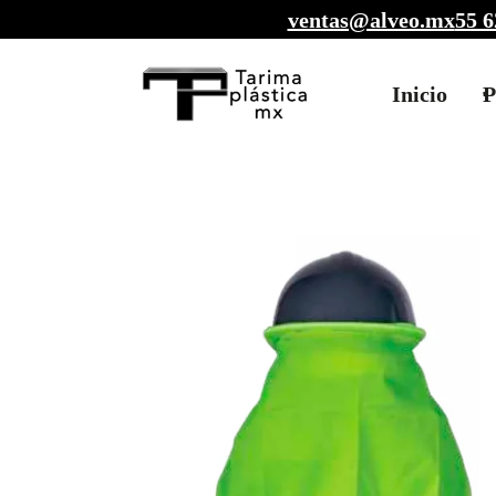
ventas@alveo.mx
55 6
Inicio
P