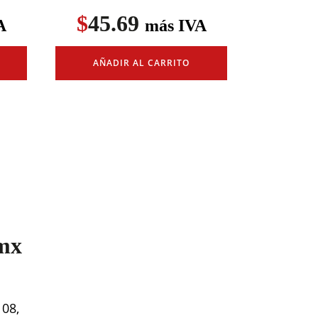
$
45.69
A
más IVA
AÑADIR AL CARRITO
mx
108,