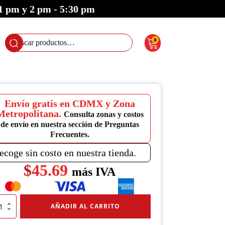
 1 pm y 2 pm - 5:30 pm
0
Buscar
por:
Envío gratis en CDMX y Zona
Metropolitana.
Consulta zonas y costos
de envío en nuestra sección de Preguntas
Frecuentes.
ecoge sin costo en nuestra tienda.
$
45.69
más IVA
ector
AÑADIR AL CARRITO
r
a