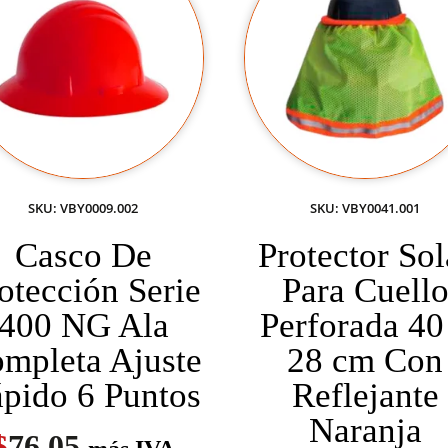
SKU: VBY0009.002
SKU: VBY0041.001
Casco De
Protector Sol
otección Serie
Para Cuell
400 NG Ala
Perforada 40
mpleta Ajuste
28 cm Con
pido 6 Puntos
Reflejante
Naranja
$
76.05