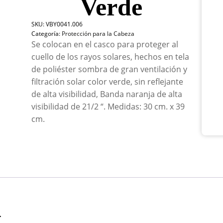
Verde
Cuel
Som
SKU:
VBY0041.006
30
Categoría:
Protección para la Cabeza
x
Se colocan en el casco para proteger al
23
cm
cuello de los rayos solares, hechos en tela
Sin
de poliéster sombra de gran ventilación y
Refl
filtración solar color verde, sin reflejante
Ver
can
de alta visibilidad, Banda naranja de alta
visibilidad de 21/2 “. Medidas: 30 cm. x 39
cm.
n