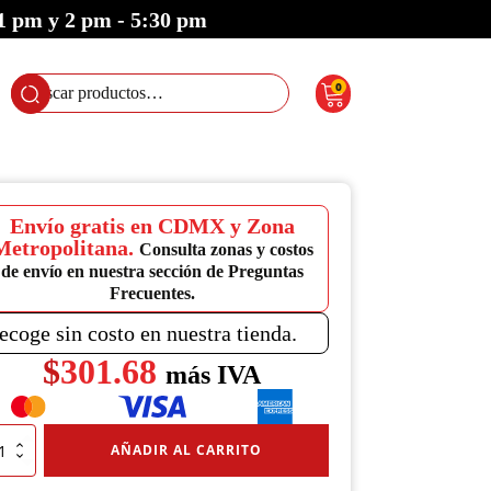
 1 pm y 2 pm - 5:30 pm
0
Buscar
por:
Envío gratis en CDMX y Zona
Metropolitana.
Consulta zonas y costos
de envío en nuestra sección de Preguntas
Frecuentes.
ecoge sin costo en nuestra tienda.
$
301.68
más IVA
zado
AÑADIR AL CARRITO
ección