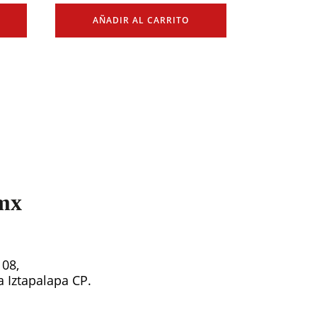
AÑADIR AL CARRITO
mx
108,
ía Iztapalapa CP.