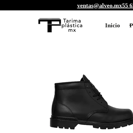
ventas@alveo.mx
55 6
Inicio
P