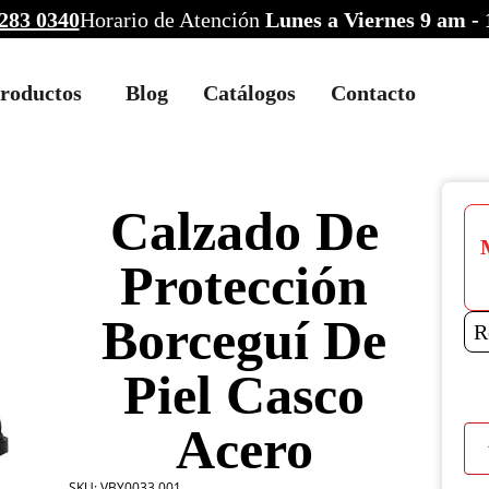
283 0340
Horario de Atención
Lunes a Viernes 9 am -
roductos
Blog
Catálogos
Contacto
Calzado De
Protección
Borceguí De
R
Piel Casco
Acero
Cal
De
Prot
SKU:
VBY0033.001