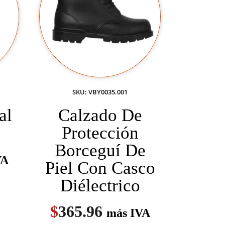
SKU: VBY0035.001
al
Calzado De
Protección
Borceguí De
VA
Piel Con Casco
Diélectrico
$
365.96
más IVA