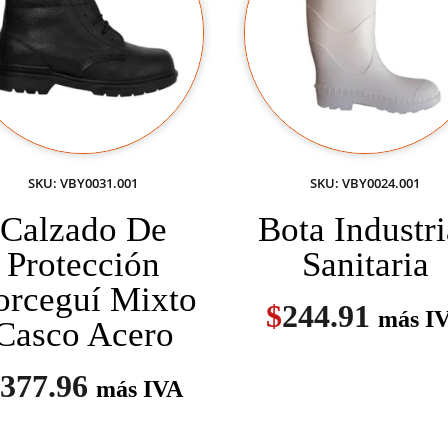
SKU: VBY0031.001
SKU: VBY0024.001
Calzado De
Bota Industri
Protección
Sanitaria
orceguí Mixto
$
244.91
más I
Casco Acero
377.96
más IVA