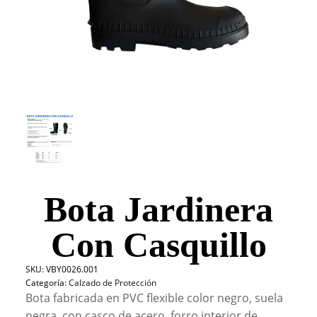
Bota Jardinera
Con Casquillo
SKU:
VBY0026.001
Categoría:
Calzado de Protección
Bota fabricada en PVC flexible color negro, suela
negra, con casco de acero, forro interior de