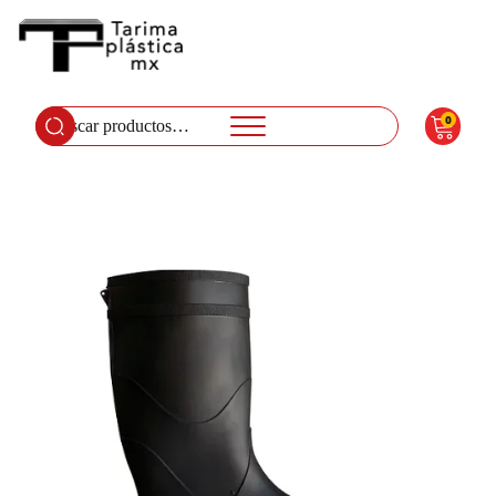
0
Buscar
por: