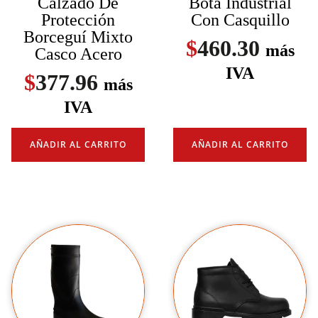
Calzado De
Bota Industrial
Protección
Con Casquillo
Borceguí Mixto
$
460.30
más
Casco Acero
IVA
$
377.96
más
IVA
AÑADIR AL CARRITO
AÑADIR AL CARRITO