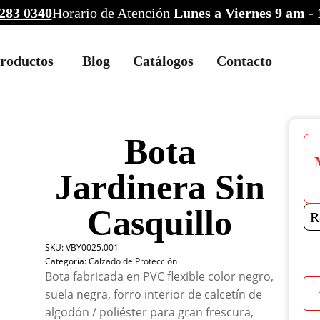
283 0340
Horario de Atención
Lunes a Viernes 9 am -
roductos
Blog
Catálogos
Contacto
Bota
Jardinera Sin
Casquillo
R
SKU:
VBY0025.001
Categoría:
Calzado de Protección
Bota fabricada en PVC flexible color negro,
Bot
suela negra, forro interior de calcetín de
Jard
algodón / poliéster para gran frescura,
Sin