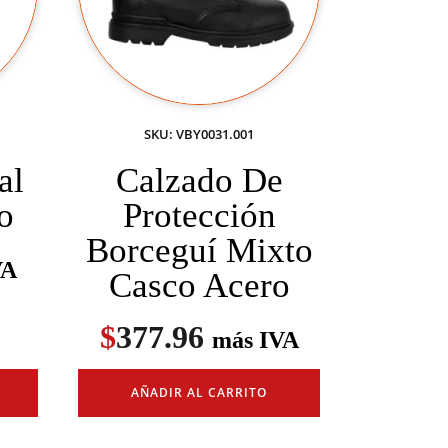
SKU: VBY0031.001
al
Calzado De
o
Protección
Borceguí Mixto
VA
Casco Acero
$
377.96
más IVA
AÑADIR AL CARRITO