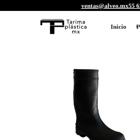
ventas@alveo.mx
55 6
Inicio
P