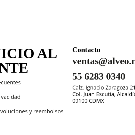
ICIO AL
Contacto
ventas@alveo.
ENTE
55 6283 0340
ecuentes
Calz. Ignacio Zaragoza 2
Col. Juan Escutia, Alcald
rivacidad
09100 CDMX
devoluciones y reembolsos