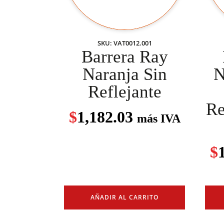
SKU: VAT0012.001
Barrera Ray
Naranja Sin
N
Reflejante
Re
$
1,182.03
más IVA
$
AÑADIR AL CARRITO