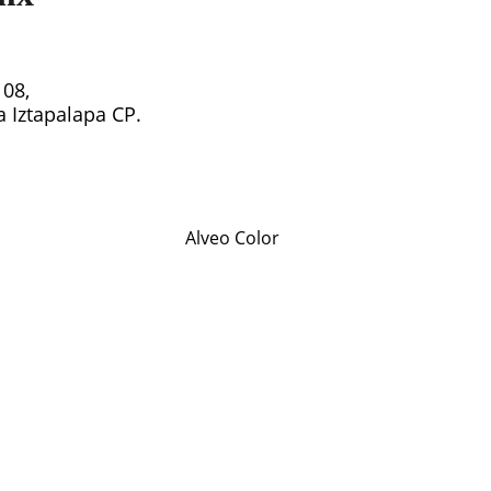
108,
ía Iztapalapa CP.