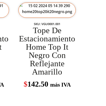
SKU: VGU0001.001
Tope De
nto
Estacionamiento
t
Home Top It
Negro Con
Reflejante
Amarillo
$
142.50
VA
más IVA