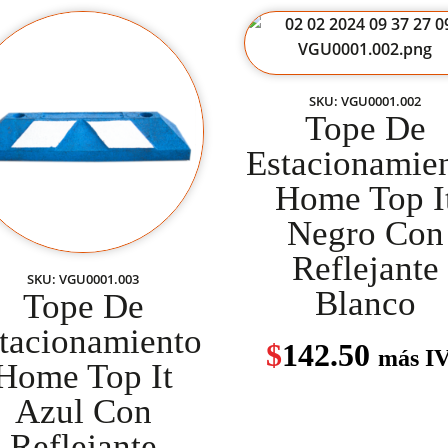
SKU: VGU0001.002
Tope De
Estacionamie
Home Top I
Negro Con
Reflejante
SKU: VGU0001.003
Blanco
Tope De
tacionamiento
$
142.50
más I
Home Top It
Azul Con
Reflejante