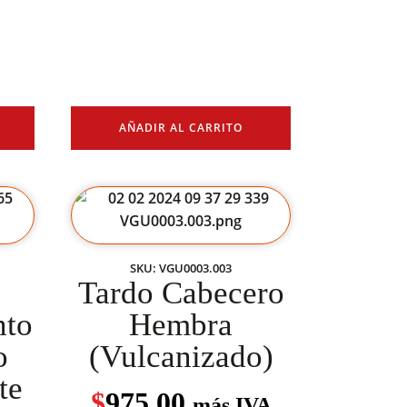
AÑADIR AL CARRITO
SKU: VGU0003.003
Tardo Cabecero
nto
Hembra
o
(Vulcanizado)
te
$
975.00
más IVA