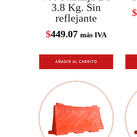
3.8 Kg. Sin
$
reflejante
$
449.07
más IVA
AÑADIR AL CARRITO