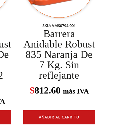
SKU: VMS0794.001
Barrera
ust
Anidable Robust
De
835 Naranja De
7 Kg. Sin
2
reflejante
$
812.60
más IVA
VA
AÑADIR AL CARRITO