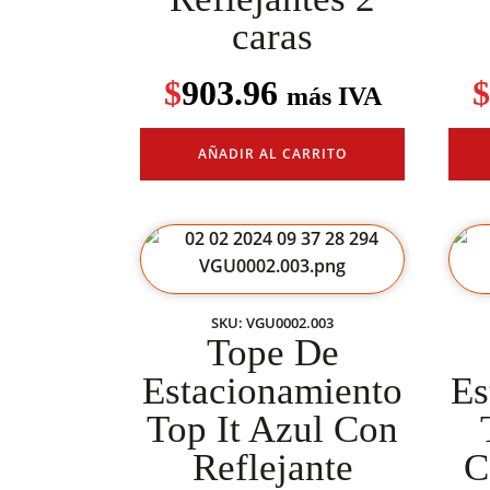
caras
$
903.96
$
más IVA
AÑADIR AL CARRITO
SKU: VGU0002.003
Tope De
Estacionamiento
Es
Top It Azul Con
Reflejante
C