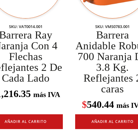
SKU: VAT0014.001
SKU: VMS0783.001
Barrera Ray
Barrera
aranja Con 4
Anidable Rob
Flechas
700 Naranja 
flejantes 2 De
3.8 Kg.
Cada Lado
Reflejantes 
caras
1,216.35
más IVA
$
540.44
más I
AÑADIR AL CARRITO
AÑADIR AL CARRITO