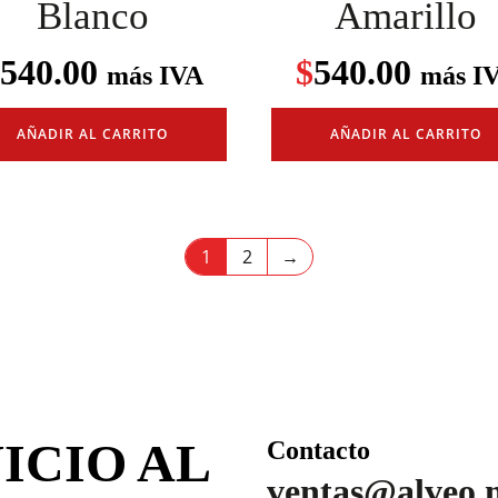
Blanco
Amarillo
540.00
$
540.00
más IVA
más I
AÑADIR AL CARRITO
AÑADIR AL CARRITO
1
2
→
ICIO AL
Contacto
ventas@alveo.