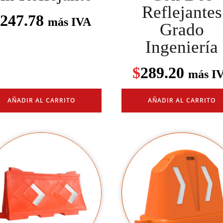
Reflejantes
247.78
más IVA
Grado
Ingeniería
$
289.20
más I
AÑADIR AL CARRITO
AÑADIR AL CARRITO