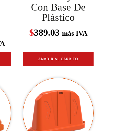
Con Base De
Plástico
$
389.03
más IVA
VA
AÑADIR AL CARRITO