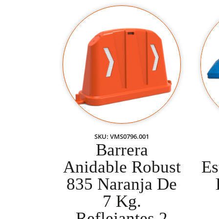
SKU: VMS0796.001
Barrera
Anidable Robust
Es
835 Naranja De
7 Kg.
Reflejantes 2