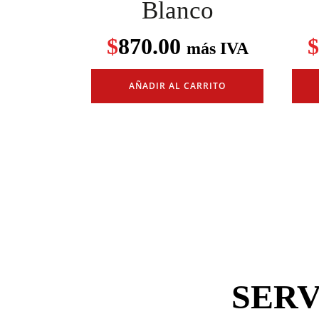
Blanco
$
870.00
$
más IVA
AÑADIR AL CARRITO
SERV