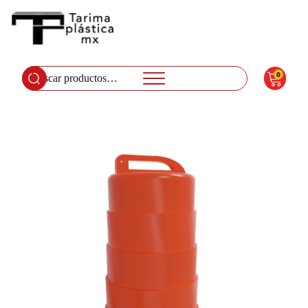
0
Buscar
por: