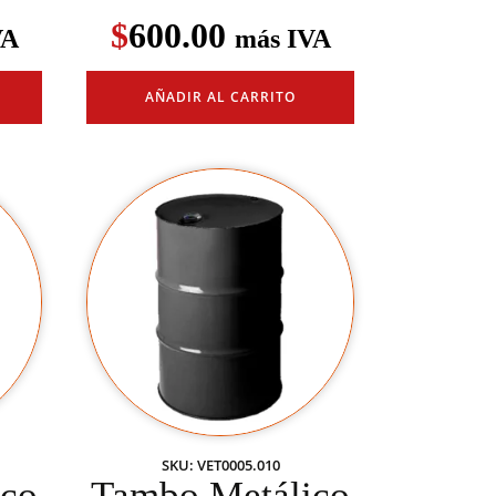
$
600.00
VA
más IVA
AÑADIR AL CARRITO
SKU: VET0005.010
ico
Tambo Metálico