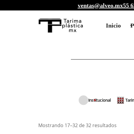
ventas@alveo.mx
55 6
Inicio
P
Institucional
Tari
Mostrando 17–32 de 32 resultados