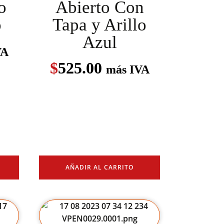
o
Abierto Con
o
Tapa y Arillo
Azul
VA
$
525.00
más IVA
AÑADIR AL CARRITO