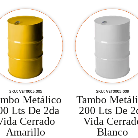
SKU: VET0005.005
SKU: VET0005.009
mbo Metálico
Tambo Metál
00 Lts De 2da
200 Lts De 2
Vida Cerrado
Vida Cerrad
Amarillo
Blanco