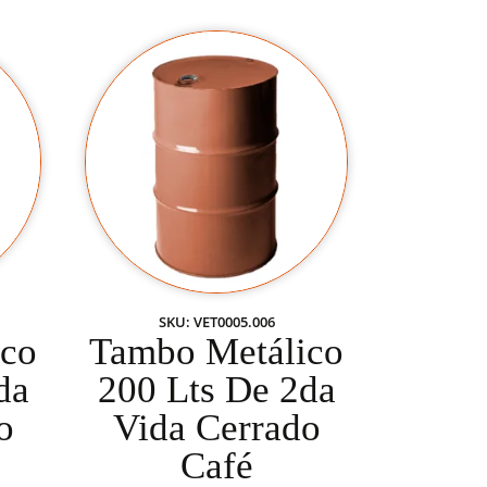
SKU: VET0005.006
ico
Tambo Metálico
da
200 Lts De 2da
o
Vida Cerrado
Café