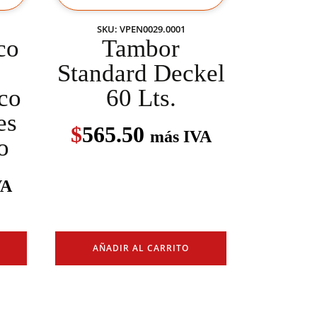
SKU: VPEN0029.0001
co
Tambor
Standard Deckel
co
60 Lts.
es
$
565.50
más IVA
o
VA
AÑADIR AL CARRITO