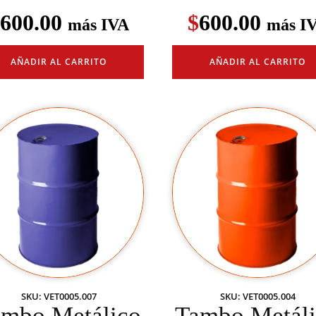
600.00
$
600.00
más IVA
más I
AÑADIR AL CARRITO
AÑADIR AL CARRITO
SKU: VET0005.007
SKU: VET0005.004
mbo Metálico
Tambo Metál