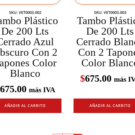
SKU: VET0003.002
SKU: VET0003.003
ambo Plástico
Tambo Plásti
De 200 Lts
De 200 Lts
Cerrado Azul
Cerrado Blan
bscuro Con 2
Con 2 Tapon
apones Color
Color Blanc
Blanco
$
675.00
más I
675.00
más IVA
AÑADIR AL CARRITO
AÑADIR AL CARRITO