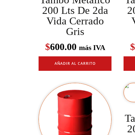
200 Lts De 2da
2
Vida Cerrado
Gris
$
600.00
$
más IVA
AÑADIR AL CARRITO
Ta
2