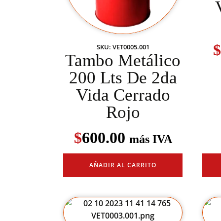
$
SKU: VET0005.001
Tambo Metálico
200 Lts De 2da
Vida Cerrado
Rojo
$
600.00
más IVA
AÑADIR AL CARRITO