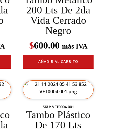
da
200 Lts De 2da
o
Vida Cerrado
Negro
$
600.00
VA
más IVA
AÑADIR AL CARRITO
SKU: VET0004.001
ico
Tambo Plástico
da
De 170 Lts