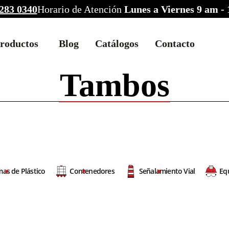
283 0340
Horario de Atención
Lunes a Viernes 9 am -
roductos
Blog
Catálogos
Contacto
Tambos
mas de Plástico
Contenedores
Señalamiento Vial
Eq