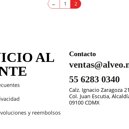
←
1
2
ICIO AL
Contacto
ventas@alveo.
ENTE
55 6283 0340
ecuentes
Calz. Ignacio Zaragoza 2
Col. Juan Escutia, Alcald
rivacidad
09100 CDMX
devoluciones y reembolsos