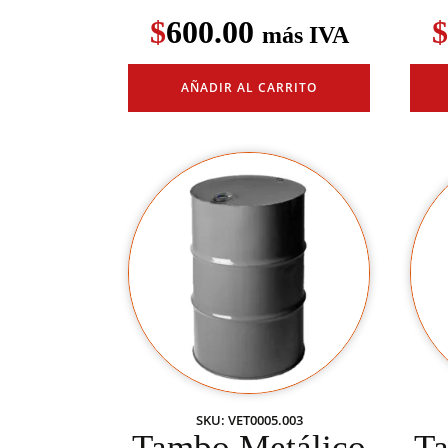
$
600.00
$
más IVA
AÑADIR AL CARRITO
SKU: VET0005.003
Tambo Metálico
Ta