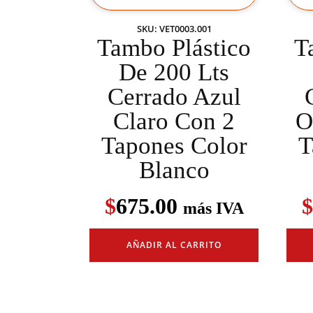
SKU: VET0003.001
Tambo Plástico
T
De 200 Lts
Cerrado Azul
Claro Con 2
O
Tapones Color
T
Blanco
$
675.00
$
más IVA
AÑADIR AL CARRITO