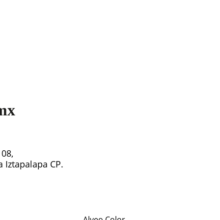
mx
108,
ía Iztapalapa CP.