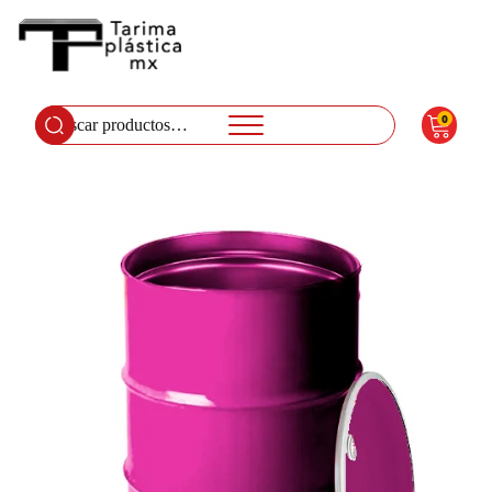
0
Buscar
por: