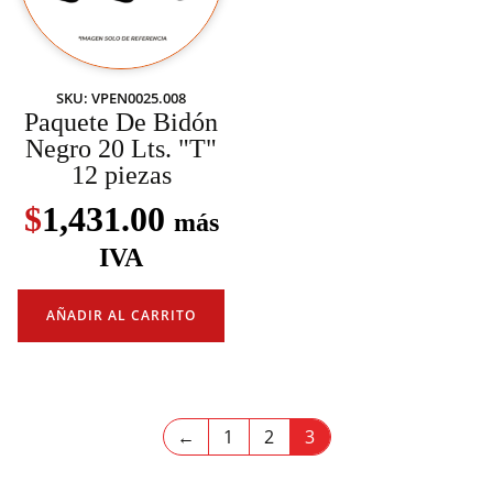
SKU: VPEN0025.008
Paquete De Bidón
Negro 20 Lts. "T"
12 piezas
$
1,431.00
más
IVA
AÑADIR AL CARRITO
←
1
2
3