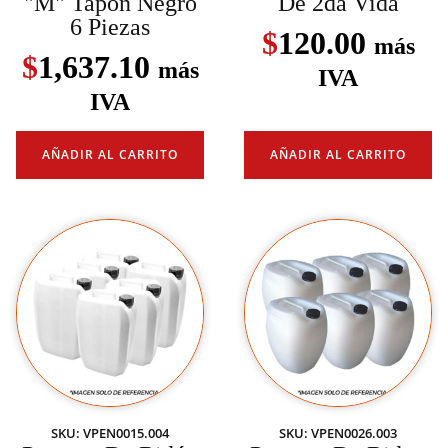
"M" Tapón Negro
De 2da Vida
6 Piezas
$
120.00
más
$
1,637.10
más
IVA
IVA
AÑADIR AL CARRITO
AÑADIR AL CARRITO
SKU: VPEN0015.004
SKU: VPEN0026.003