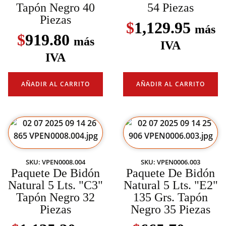
Tapón Negro 40
54 Piezas
Piezas
$
1,129.95
más
$
919.80
más
IVA
IVA
AÑADIR AL CARRITO
AÑADIR AL CARRITO
SKU: VPEN0008.004
SKU: VPEN0006.003
Paquete De Bidón
Paquete De Bidón
Natural 5 Lts. "C3"
Natural 5 Lts. "E2"
Tapón Negro 32
135 Grs. Tapón
Piezas
Negro 35 Piezas