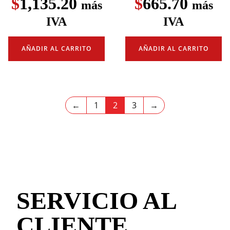
$
1,135.20
$
665.70
más
más
IVA
IVA
AÑADIR AL CARRITO
AÑADIR AL CARRITO
←
1
2
3
→
SERVICIO AL
CLIENTE