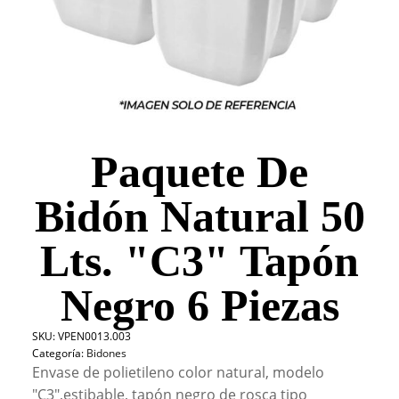
Paquete De
Bidón Natural 50
Lts. "C3" Tapón
Negro 6 Piezas
SKU:
VPEN0013.003
Categoría:
Bidones
Envase de polietileno color natural, modelo
"C3",estibable, tapón negro de rosca tipo