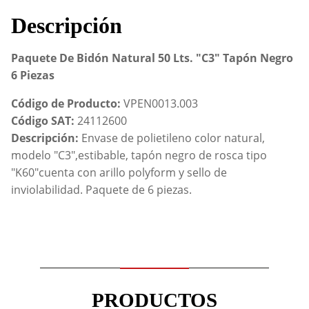
6
Descripción
Piezas
cantidad
Paquete De Bidón Natural 50 Lts. "C3" Tapón Negro
6 Piezas
Código de Producto:
VPEN0013.003
Código SAT:
24112600
Descripción:
Envase de polietileno color natural,
modelo "C3",estibable, tapón negro de rosca tipo
"K60"cuenta con arillo polyform y sello de
inviolabilidad. Paquete de 6 piezas.
PRODUCTOS