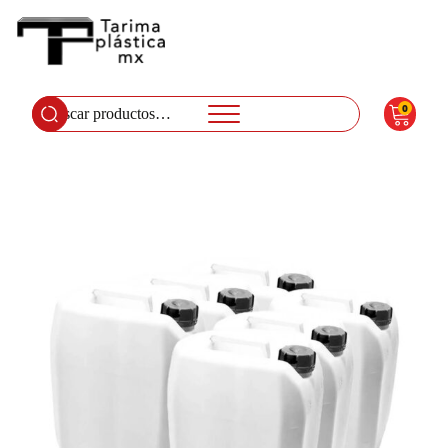
0
Buscar
por: