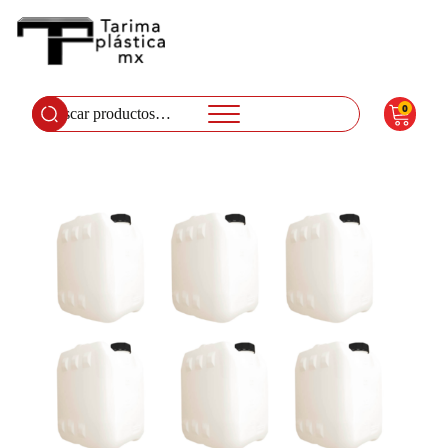
0
Buscar
por: