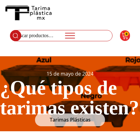
0
Buscar
por:
15 de mayo de 2024
¿Qué tipos de
tarimas existen?
Tarimas Plásticas