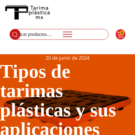
0
Buscar
por:
20 de junio de 2024
Tipos de
tarimas
plásticas y sus
aplicaciones