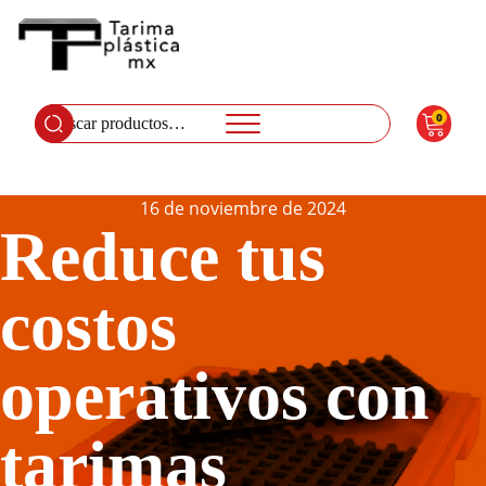
0
Buscar
por:
16 de noviembre de 2024
Reduce tus
costos
operativos con
tarimas