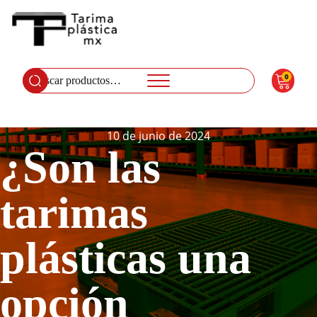
0
Buscar
por:
10 de junio de 2024
¿Son las
tarimas
plásticas una
opción