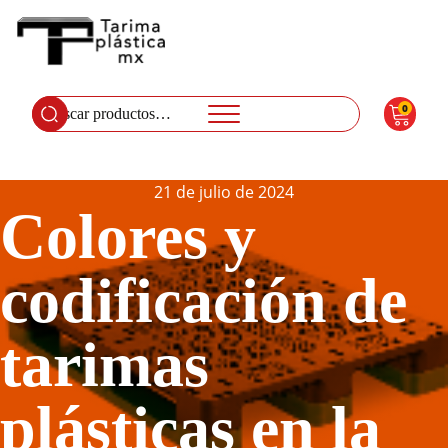
0
Buscar
por:
21 de julio de 2024
Colores y
codificación de
tarimas
plásticas en la