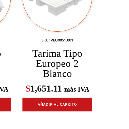
SKU: VEU0051.001
o
Tarima Tipo
Europeo 2
Blanco
$
1,651.11
IVA
más IVA
AÑADIR AL CARRITO