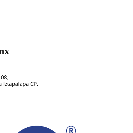
mx
108,
ía Iztapalapa CP.