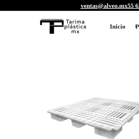
ventas@alveo.mx
55 6
Inicio
P