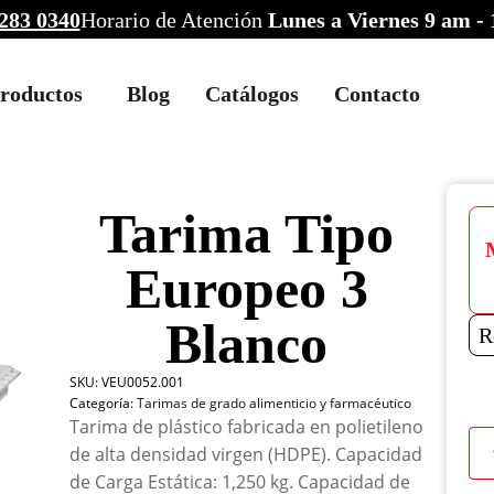
283 0340
Horario de Atención
Lunes a Viernes 9 am -
roductos
Blog
Catálogos
Contacto
Tarima Tipo
Europeo 3
Blanco
R
SKU:
VEU0052.001
Categoría:
Tarimas de grado alimenticio y farmacéutico
Tarima de plástico fabricada en polietileno
Tar
de alta densidad virgen (HDPE). Capacidad
Tip
de Carga Estática: 1,250 kg. Capacidad de
Eur