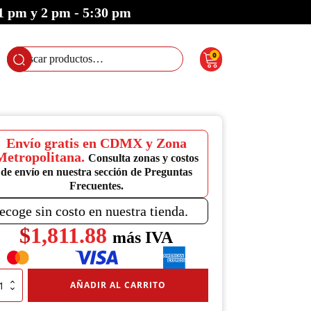
 1 pm y 2 pm - 5:30 pm
0
Buscar
por:
Envío gratis en CDMX y Zona
Metropolitana.
Consulta zonas y costos
de envío en nuestra sección de Preguntas
Frecuentes.
ecoge sin costo en nuestra tienda.
$
1,811.88
más IVA
ima
AÑADIR AL CARRITO
o
opeo