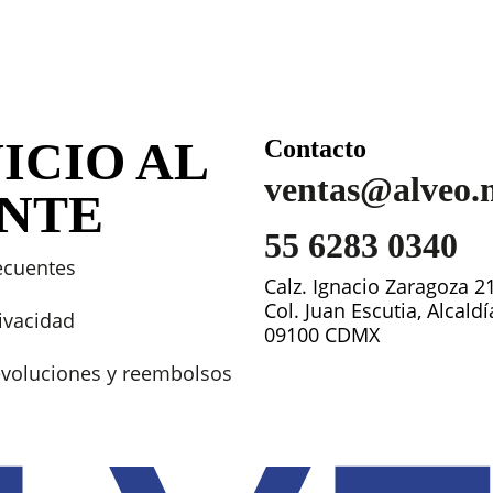
ICIO AL
Contacto
ventas@alveo.
ENTE
55 6283 0340
ecuentes
Calz. Ignacio Zaragoza 2
Col. Juan Escutia, Alcald
rivacidad
09100 CDMX
devoluciones y reembolsos