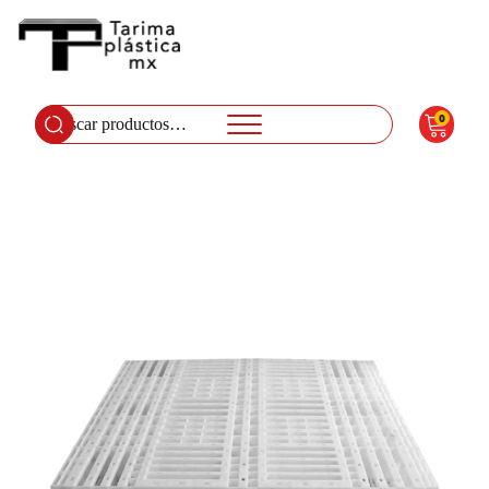
0
Buscar
por: