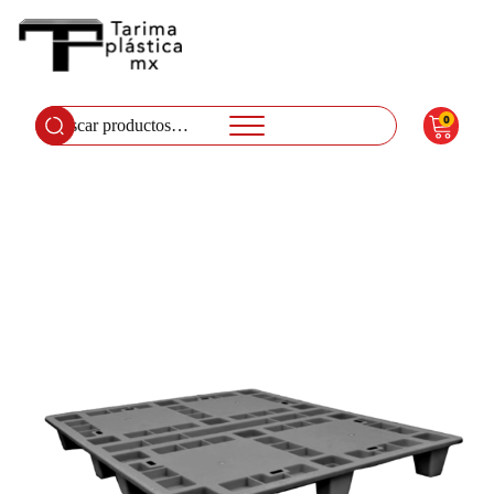
0
Buscar
por: