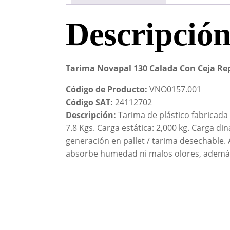
Descripció
Tarima Novapal 130 Calada Con Ceja Re
Código de Producto:
VNO0157.001
Código SAT:
24112702
Descripción:
Tarima de plástico fabricada 
7.8 Kgs. Carga estática: 2,000 kg. Carga d
generación en pallet / tarima desechable. A
absorbe humedad ni malos olores, además d