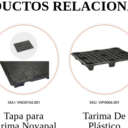
UCTOS RELACIO
SKU: VNO0154.001
SKU: VIP0004.001
Tapa para
Tarima De
arima Novapal
Plástico