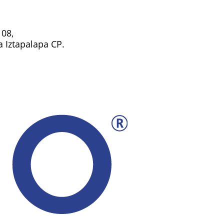
108,
ía Iztapalapa CP.