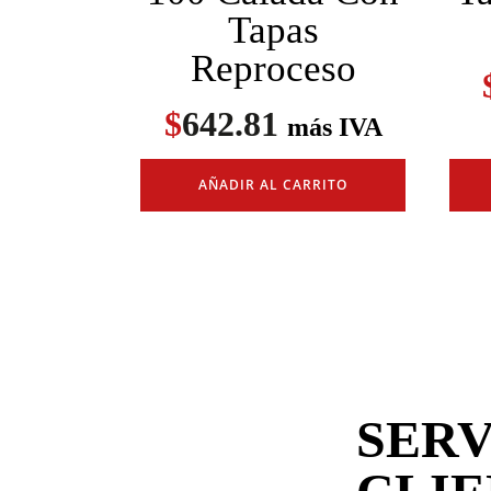
Tapas
Reproceso
$
642.81
más IVA
AÑADIR AL CARRITO
SERV