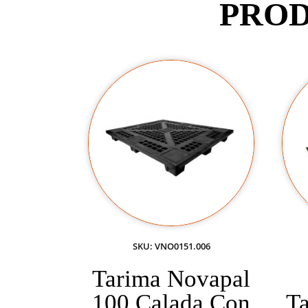
PROD
SKU: VNO0151.006
Tarima Novapal
100 Calada Con
T