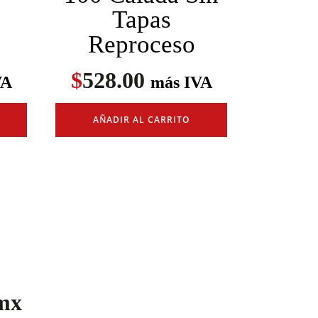
Tapas
Reproceso
$
528.00
VA
más IVA
AÑADIR AL CARRITO
mx