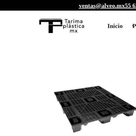
ventas@alveo.mx
55 6
Inicio
P