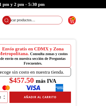
 1 pm y 2 pm - 5:30 pm
0
Buscar
por:
Envío gratis en CDMX y Zona
Metropolitana.
Consulta zonas y costos
de envío en nuestra sección de Preguntas
Frecuentes.
ecoge sin costo en nuestra tienda.
$
457.50
más IVA
ima
AÑADIR AL CARRITO
apal