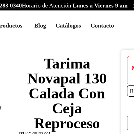
283 0340
Horario de Atención
Lunes a Viernes 9 am -
roductos
Blog
Catálogos
Contacto
Tarima
Novapal 130
Calada Con
R
Ceja
Reproceso
Tar
Nov
130
SKU:
VNO0157.001