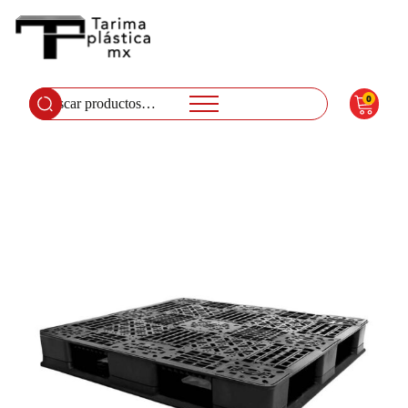
0
Buscar
por: