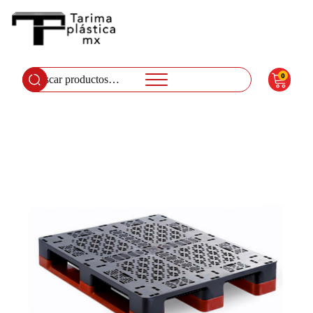
0
Buscar
por: