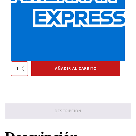
Tarima
AÑADIR AL CARRITO
Novapal
200
Reproceso
cantidad
DESCRIPCIÓN