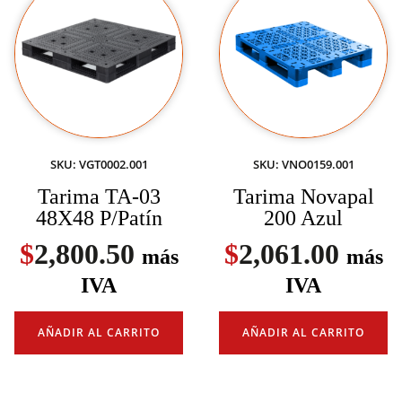
SKU: VGT0002.001
SKU: VNO0159.001
Tarima TA-03
Tarima Novapal
48X48 P/Patín
200 Azul
$
2,800.50
$
2,061.00
más
más
IVA
IVA
AÑADIR AL CARRITO
AÑADIR AL CARRITO