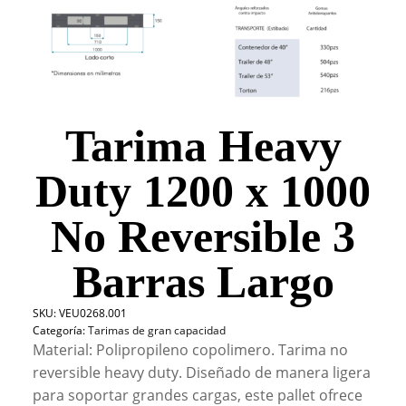
Tarima Heavy
Duty 1200 x 1000
No Reversible 3
Barras Largo
SKU:
VEU0268.001
Categoría:
Tarimas de gran capacidad
Material: Polipropileno copolimero. Tarima no
reversible heavy duty. Diseñado de manera ligera
para soportar grandes cargas, este pallet ofrece