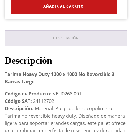
Tarima
AÑADIR AL CARRITO
Heavy
Duty
1200
x
1000
No
DESCRIPCIÓN
Reversible
3
Barras
Descripción
Largo
cantidad
Tarima Heavy Duty 1200 x 1000 No Reversible 3
Barras Largo
Código de Producto:
VEU0268.001
Código SAT:
24112702
Descripción:
Material: Polipropileno copolimero.
Tarima no reversible heavy duty. Diseñado de manera
ligera para soportar grandes cargas, este pallet ofrece
una combinación perfecta de resistencia y durabilidad.