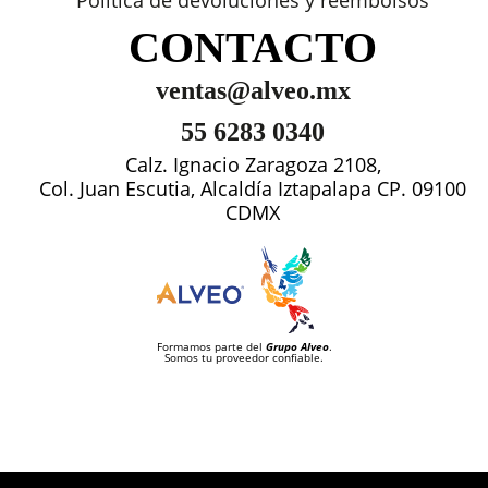
CONTACTO
ventas@alveo.mx
55 6283 0340
Calz. Ignacio Zaragoza 2108,
Col. Juan Escutia, Alcaldía Iztapalapa CP. 09100
CDMX
Formamos parte del
Grupo Alveo
.
Somos tu proveedor confiable.