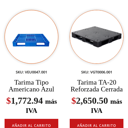
SKU: VEU0047.001
SKU: VGT0006.001
Tarima Tipo
Tarima TA-20
Americano Azul
Reforzada Cerrada
$
1,772.94
$
2,650.50
más
más
IVA
IVA
AÑADIR AL CARRITO
AÑADIR AL CARRITO