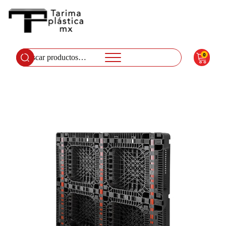
0
Buscar
por: