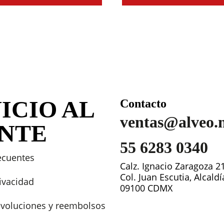
ICIO AL
Contacto
ventas@alveo.
ENTE
55 6283 0340
ecuentes
Calz. Ignacio Zaragoza 2
Col. Juan Escutia, Alcald
rivacidad
09100 CDMX
devoluciones y reembolsos