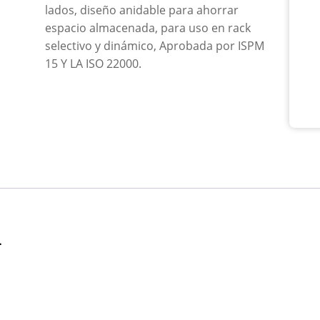
lados, diseño anidable para ahorrar
02
Cer
espacio almacenada, para uso en rack
can
selectivo y dinámico, Aprobada por ISPM
15 Y LA ISO 22000.
n