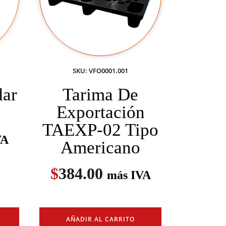
SKU: VFO0001.001
dar
Tarima De
Exportación
TAEXP-02 Tipo
VA
Americano
$
384.00
más IVA
AÑADIR AL CARRITO