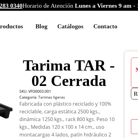
283 0340
Horario de Atención
Lunes a Viernes 9 am -
roductos
Blog
Catálogos
Contacto
Tarima TAR -
02 Cerrada
SKU:
VFO0003.001
R
Categoría:
Tarimas ligeras
Fabricada con plástico reciclado y 100%
reciclable, carga estática 2500 kgs.,
dinámica 1250 kgs., rack 800 kgs. Peso 10
Tar
kgs., Medidas 120 x 100 x 14 cm., uso
TAR
montacargas 4 lados, patín hidráulico 2
-