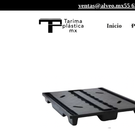
ventas@alveo.mx
55 6
Inicio
P