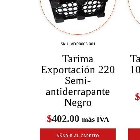
SKU: VDR0003.001
Tarima
T
Exportación 220
10
Semi-
antiderrapante
$
Negro
$
402.00
más IVA
AÑADIR AL CARRITO