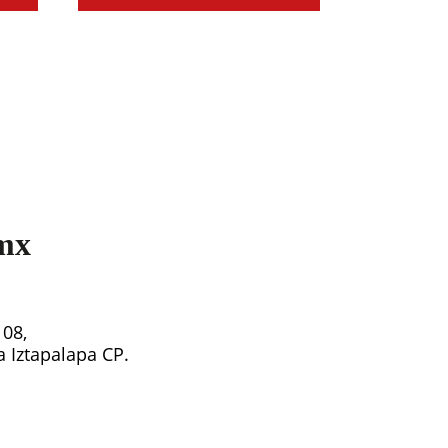
mx
108,
ía Iztapalapa CP.