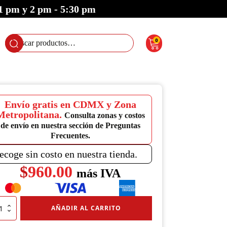
 1 pm y 2 pm - 5:30 pm
0
Buscar
por:
Envío gratis en CDMX y Zona
Metropolitana.
Consulta zonas y costos
de envío en nuestra sección de Preguntas
Frecuentes.
ecoge sin costo en nuestra tienda.
$
960.00
más IVA
ima
AÑADIR AL CARRITO