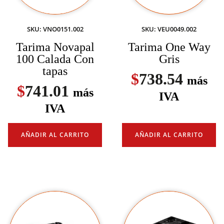
SKU: VNO0151.002
SKU: VEU0049.002
Tarima Novapal
Tarima One Way
100 Calada Con
Gris
tapas
$
738.54
más
$
741.01
más
IVA
IVA
AÑADIR AL CARRITO
AÑADIR AL CARRITO