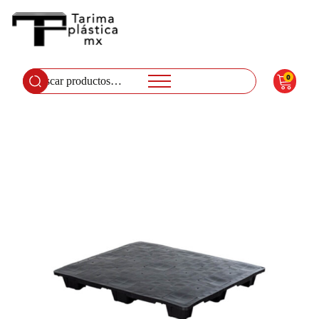
0
Buscar
por: