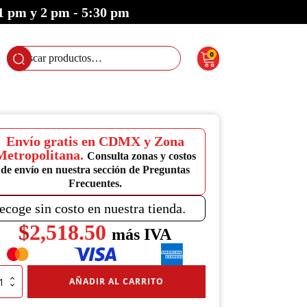
 1 pm y 2 pm - 5:30 pm
0
Buscar
por:
Envío gratis en CDMX y Zona
Metropolitana.
Consulta zonas y costos
de envío en nuestra sección de Preguntas
Frecuentes.
ecoge sin costo en nuestra tienda.
$
2,518.50
más IVA
ima
AÑADIR AL CARRITO
tico