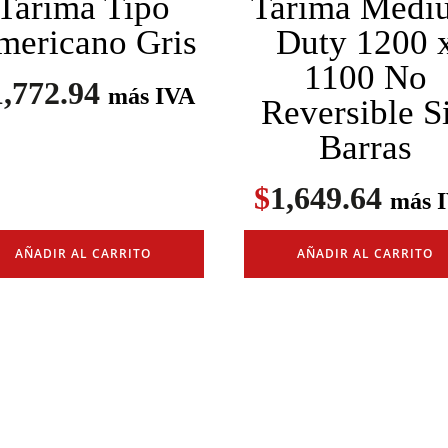
Tarima Tipo
Tarima Medi
mericano Gris
Duty 1200 
1100 No
1,772.94
más IVA
Reversible S
Barras
$
1,649.64
más 
AÑADIR AL CARRITO
AÑADIR AL CARRITO