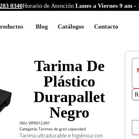
283 0340
Horario de Atención
Lunes a Viernes 9 am -
roductos
Blog
Catálogos
Contacto
Tarima De
Plástico
Durapallet
R
Negro
SKU:
VIP0012.001
Tar
Categoría:
Tarimas de gran capacidad
De
Tarima ultradurable e higiénica con
Plás