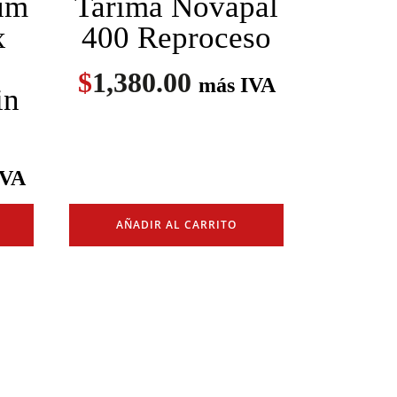
um
Tarima Novapal
x
400 Reproceso
$
1,380.00
más IVA
in
IVA
AÑADIR AL CARRITO