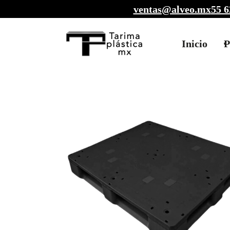
ventas@alveo.mx
55 6
Inicio
P