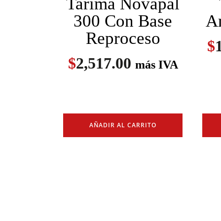
Tarima Novapal
300 Con Base
A
Reproceso
$
$
2,517.00
más IVA
AÑADIR AL CARRITO