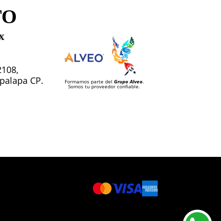
TO
x
2108,
tapalapa CP.
Formamos parte del
Grupo Alveo
.
Somos tu proveedor confiable.