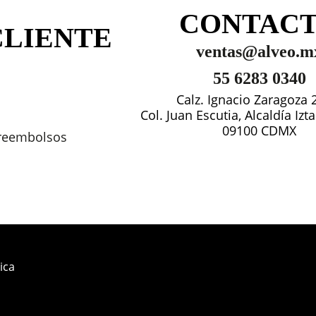
CONTAC
CLIENTE
ventas@alveo.m
55 6283 0340
Calz. Ignacio Zaragoza 
Col. Juan Escutia, Alcaldía Iz
09100 CDMX
 reembolsos
ica