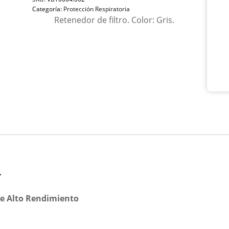
Par
Categoría:
Protección Respiratoria
Res
Retenedor de filtro. Color: Gris.
De
Alto
Ren
can
n
De Alto Rendimiento