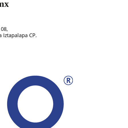
mx
108,
ía Iztapalapa CP.