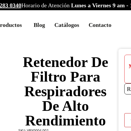
283 0340
Horario de Atención
Lunes a Viernes 9 am -
roductos
Blog
Catálogos
Contacto
Retenedor De
Filtro Para
Respiradores
R
De Alto
Rendimiento
Ret
De
Filtr
SKU:
VBY0004.002