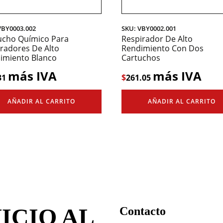
VBY0003.002
SKU: VBY0002.001
ucho Químico Para
Respirador De Alto
iradores De Alto
Rendimiento Con Dos
imiento Blanco
Cartuchos
más IVA
más IVA
31
$
261.05
AÑADIR AL CARRITO
AÑADIR AL CARRITO
ICIO AL
Contacto