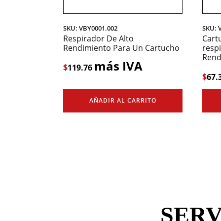
SKU: VBY0001.002
SKU: 
Respirador De Alto
Cart
Rendimiento Para Un Cartucho
resp
Rend
más IVA
$
119.76
$
67.
AÑADIR AL CARRITO
SERV