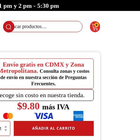
 1 pm y 2 pm - 5:30 pm
0
Buscar
por:
Envío gratis en CDMX y Zona
Metropolitana.
Consulta zonas y costos
de envío en nuestra sección de Preguntas
Frecuentes.
ecoge sin costo en nuestra tienda.
$
9.80
más IVA
enedor
AÑADIR AL CARRITO
o