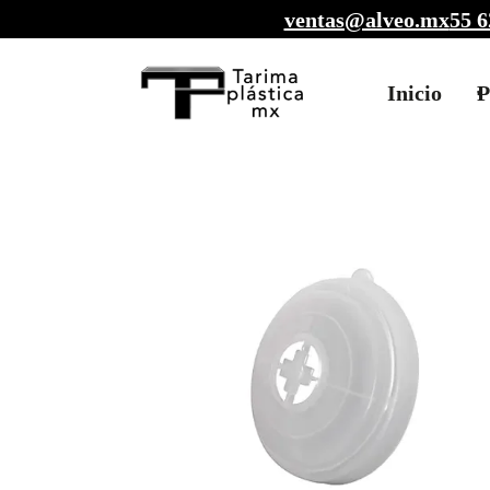
ventas@alveo.mx
55 6
Inicio
P