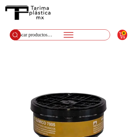
0
Buscar
por: