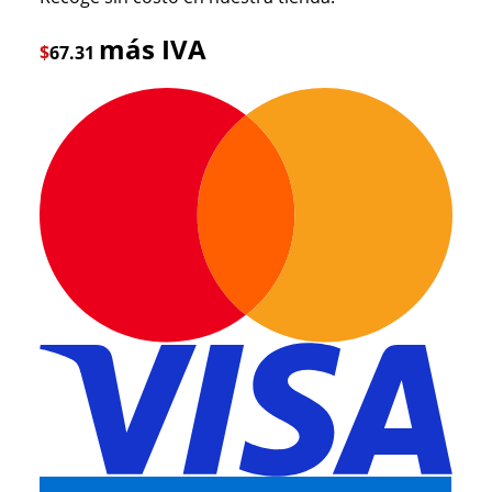
más IVA
$
67.31