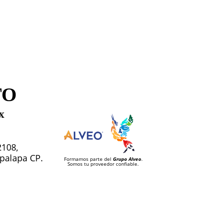
TO
x
2108,
tapalapa CP.
Formamos parte del
Grupo Alveo
.
Somos tu proveedor confiable.