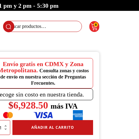
 1 pm y 2 pm - 5:30 pm
0
Buscar
por:
Envío gratis en CDMX y Zona
Metropolitana.
Consulta zonas y costos
de envío en nuestra sección de Preguntas
Frecuentes.
ecoge sin costo en nuestra tienda.
$
6,928.50
más IVA
AÑADIR AL CARRITO
iderrames
esivos