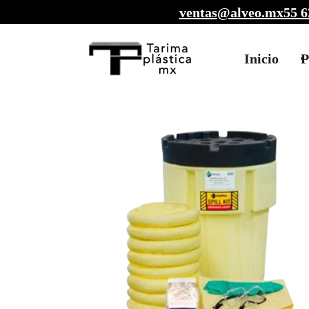
ventas@alveo.mx
55 6
Inicio
P