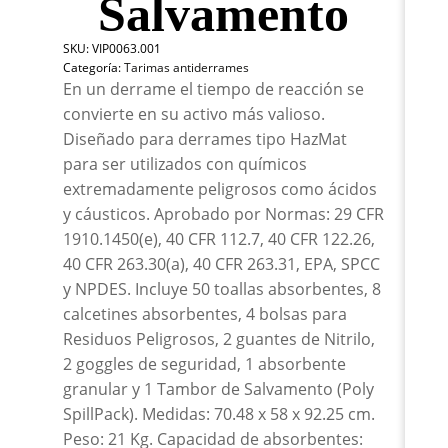
Salvamento
65
Gal
SKU:
VIP0063.001
Con
Categoría:
Tarimas antiderrames
Tam
En un derrame el tiempo de reacción se
De
Sal
convierte en su activo más valioso.
can
Diseñado para derrames tipo HazMat
para ser utilizados con químicos
extremadamente peligrosos como ácidos
y cáusticos. Aprobado por Normas: 29 CFR
1910.1450(e), 40 CFR 112.7, 40 CFR 122.26,
40 CFR 263.30(a), 40 CFR 263.31, EPA, SPCC
y NPDES. Incluye 50 toallas absorbentes, 8
calcetines absorbentes, 4 bolsas para
Residuos Peligrosos, 2 guantes de Nitrilo,
2 goggles de seguridad, 1 absorbente
granular y 1 Tambor de Salvamento (Poly
SpillPack). Medidas: 70.48 x 58 x 92.25 cm.
Peso: 21 Kg. Capacidad de absorbentes: