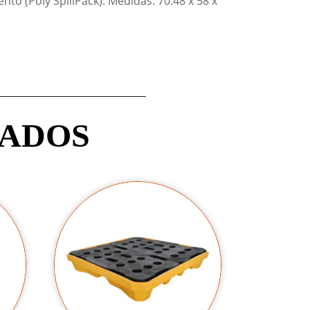
to (Poly SpillPack). Medidas: 70.48 x 58 x
NADOS