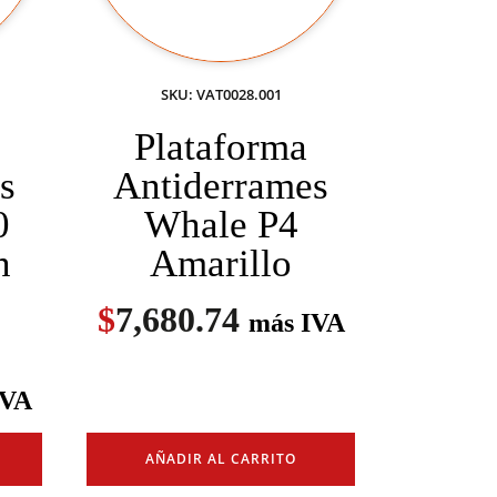
SKU: VAT0028.001
Plataforma
s
Antiderrames
0
Whale P4
n
Amarillo
$
7,680.74
más IVA
o
IVA
AÑADIR AL CARRITO