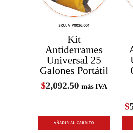
SKU: VIP0036.001
Kit
Antiderrames
Universal 25
Galones Portátil
$
2,092.50
más IVA
$
AÑADIR AL CARRITO