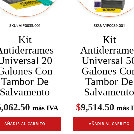
SKU: VIP0035.001
SKU: VIP0039.001
Kit
Kit
Antiderrames
Antiderrame
Universal 20
Universal 5
Galones Con
Galones Co
Tambor De
Tambor De
Salvamento
Salvament
5,062.50
$
9,514.50
más IVA
más 
AÑADIR AL CARRITO
AÑADIR AL CARRITO