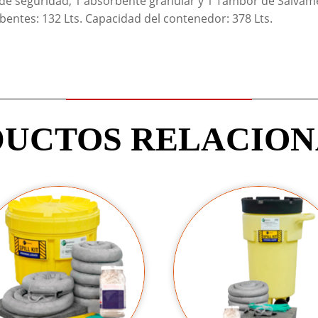
s de seguridad, 1 absorbente granular y 1 Tambor de Salvamen
bentes: 132 Lts. Capacidad del contenedor: 378 Lts.
UCTOS RELACIO