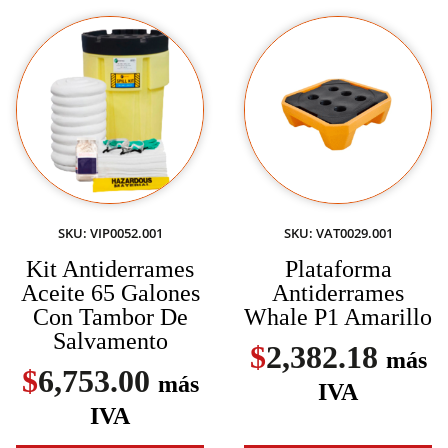
SKU: VIP0052.001
SKU: VAT0029.001
Kit Antiderrames
Plataforma
Aceite 65 Galones
Antiderrames
Con Tambor De
Whale P1 Amarillo
Salvamento
$
2,382.18
más
$
6,753.00
más
IVA
IVA