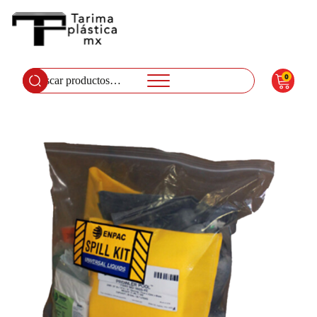
0
Buscar
por: