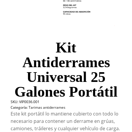
Kit
Antiderrames
Universal 25
Galones Portátil
SKU:
VIP0036.001
Categoría:
Tarimas antiderrames
Este kit portátil lo mantiene cubierto con todo lo
necesario para contener un derrame en grúas,
camiones, tráileres y cualquier vehículo de carga.