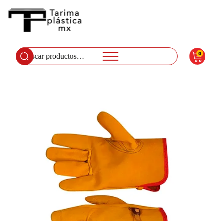
0
Buscar
por: