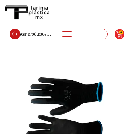
0
Buscar
por: