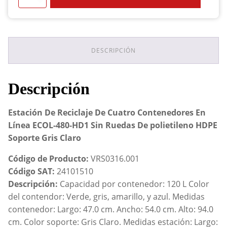
De
Reciclaje
De
Cuatro
Contenedores
En
DESCRIPCIÓN
Línea
ECOL-
480-
Descripción
HD1
Sin
Ruedas
Estación De Reciclaje De Cuatro Contenedores En
De
Línea ECOL-480-HD1 Sin Ruedas De polietileno HDPE
polietileno
Soporte Gris Claro
HDPE
Soporte
Gris
Código de Producto:
VRS0316.001
Claro
Código SAT:
24101510
cantidad
Descripción:
Capacidad por contenedor: 120 L Color
del contendor: Verde, gris, amarillo, y azul. Medidas
contenedor: Largo: 47.0 cm. Ancho: 54.0 cm. Alto: 94.0
cm. Color soporte: Gris Claro. Medidas estación: Largo: