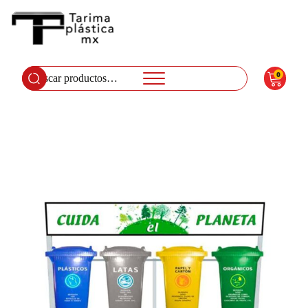
0
Buscar
por: