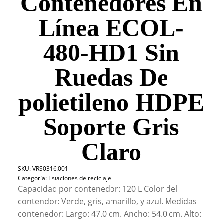
Contenedores En
Línea ECOL-
480-HD1 Sin
Ruedas De
polietileno HDPE
Soporte Gris
Claro
SKU:
VRS0316.001
Categoría:
Estaciones de reciclaje
Capacidad por contenedor: 120 L Color del
contendor: Verde, gris, amarillo, y azul. Medidas
contenedor: Largo: 47.0 cm. Ancho: 54.0 cm. Alto: