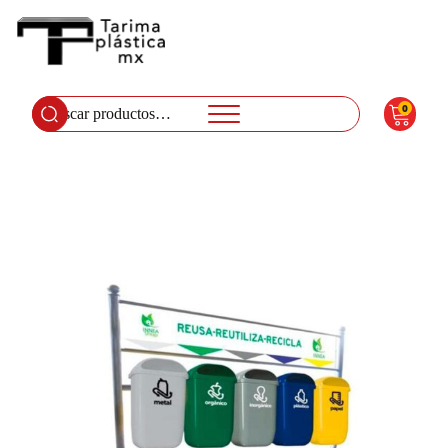
0
Buscar
por: