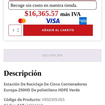
Recoge sin costo en nuestra tienda.
$
16,365.57
más IVA
Estación
AÑADIR AL CARRITO
De
Reciclaje
De
Cinco
Contenedores
Europa-
DESCRIPCIÓN
250HD
De
polietileno
Descripción
HDPE
Verde
cantidad
Estación De Reciclaje De Cinco Contenedores
Europa-250HD De polietileno HDPE Verde
Código de Producto:
VRS0309.003