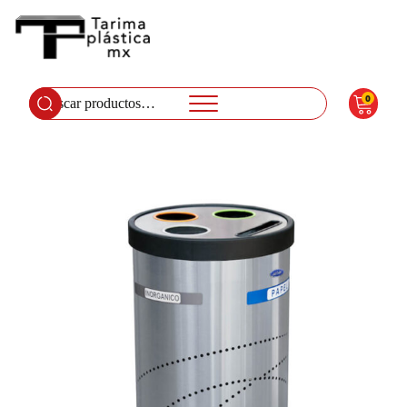
0
Buscar
por: