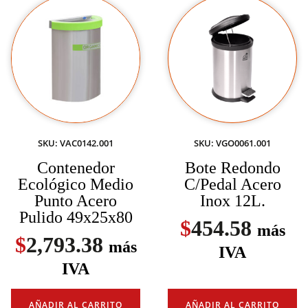
SKU: VAC0142.001
SKU: VGO0061.001
Contenedor
Bote Redondo
Ecológico Medio
C/Pedal Acero
Punto Acero
Inox 12L.
Pulido 49x25x80
$
454.58
más
$
2,793.38
más
IVA
IVA
AÑADIR AL CARRITO
AÑADIR AL CARRITO